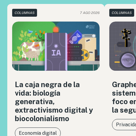
COLUMNAS
7 AGO 2026
COLUMNAS
La caja negra de la
Graph
vida: biología
sistem
generativa,
foco en
extractivismo digital y
la seg
biocolonialismo
Privacid
Economía digital