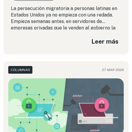
La persecución migratoria a personas latinas en
Estados Unidos ya no empieza con una redada.
Empieza semanas antes, en servidores de
empresas privadas que le venden al gobierno la
capacidad de rastrear a cualquier persona que no
Leer más
quiera ser encontrada. El ICE dejó de ser una
agencia de deportaciones para convertirse en
una de vigilancia masiva, y entender cómo
funciona es el primer paso para saber qué se
puede hacer frente a ella.
COLUMNAS
27 MAR 2026