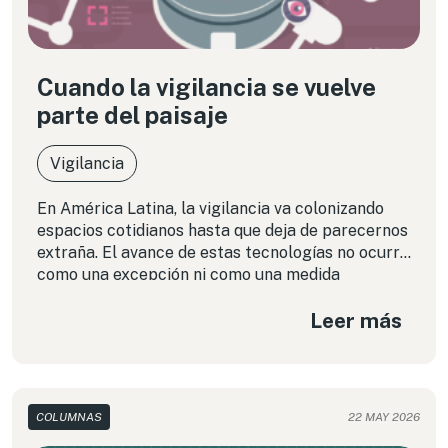
Cuando la vigilancia se vuelve
parte del paisaje
Vigilancia
En América Latina, la vigilancia va colonizando
espacios cotidianos hasta que deja de parecernos
extraña. El avance de estas tecnologías no ocurre
como una excepción ni como una medida
temporal. Se instala de forma silenciosa y,
Leer más
muchas veces, sin debate público, sin
transparencia y sin que las personas sepan el
destino de sus datos.
COLUMNAS
22 MAY 2026