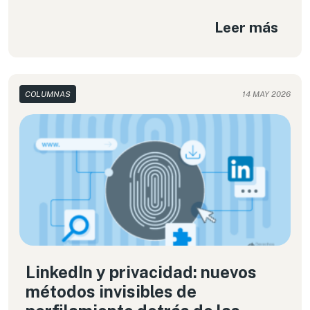
detractores la ven como un arma de vigilancia
Leer más
masiva y cuestionan su uso para la guerra. En los
últimos meses, ganó notoriedad en América
Latina por su acercamiento a gobiernos, en
particular los de Ecuador y Argentina. En esta
columna vamos a examinar el trabajo de Palantir
COLUMNAS
14 MAY 2026
y sus implicancias para la región.
LinkedIn y privacidad: nuevos
métodos invisibles de