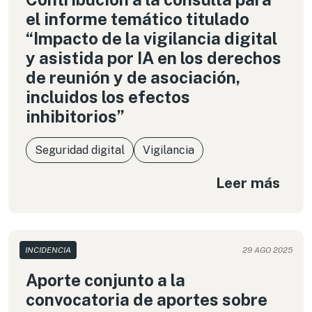
seguridad y la soberanía nacional en América
el informe temático titulado
Latina?
“Impacto de la vigilancia digital
y asistida por IA en los derechos
de reunión y de asociación,
incluidos los efectos
inhibitorios”
Seguridad digital
Vigilancia
Leer más
INCIDENCIA
29 AGO 2025
Aporte conjunto a la
convocatoria de aportes sobre