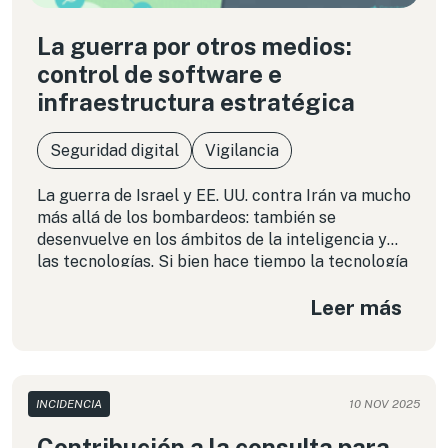
La guerra por otros medios:
control de software e
infraestructura estratégica
Seguridad digital
Vigilancia
La guerra de Israel y EE. UU. contra Irán va mucho
más allá de los bombardeos: también se
desenvuelve en los ámbitos de la inteligencia y
las tecnologías. Si bien hace tiempo la tecnología
digital ya está presente en los aviones de caza y
Leer más
drones, estamos siendo testigos de su renovada
utilidad con fines bélicos. La intervención de
infraestructura estratégica como cámaras de
tráfico y de videovigilancia genera una nueva
alerta en ciberseguridad para todos los Estados.
INCIDENCIA
10 NOV 2025
¿Qué lecciones nos pueden dejar estos
acontecimientos para repensar los límites de la
Contribución a la consulta para