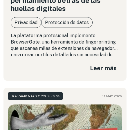
perfilamiento detrás de las
huellas digitales
Privacidad
Protección de datos
La plataforma profesional implementó
BrowserGate, una herramienta de fingerprinting
que escanea miles de extensiones de navegador
para crear perfiles detallados sin necesidad de
utilizar cookies. Esta práctica permite inferir
Leer más
datos sensibles de las personas usuarias,
desafiando los marcos legales vigentes y los
principios de consentimiento informado.
Analizamos el alcance de esta vigilancia
silenciosa y las medidas de protección digital
HERRAMIENTAS Y PROYECTOS
11 MAY 2026
necesarias para mitigar su impacto.