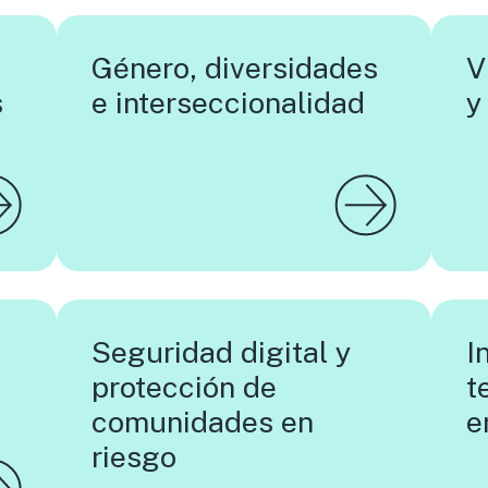
Género, diversidades
V
s
e interseccionalidad
y
Seguridad digital y
I
protección de
t
comunidades en
e
riesgo