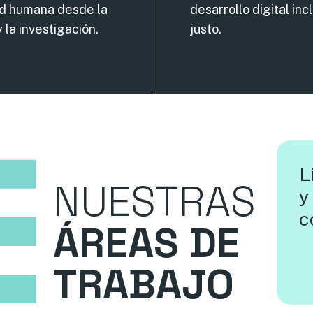
d humana desde la
desarrollo digital inc
 la investigación.
justo.
L
NUESTRAS
y
c
ÁREAS DE
TRABAJO