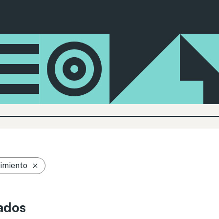
imiento
ados