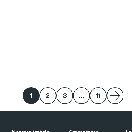
1
2
3
…
Página siguie
11