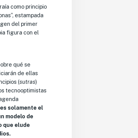
traía como principio
rsonas”, estampada
agen del primer
a figura con el
sobre qué se
ciarán de ellas
cipios (
sutras
)
sos tecnooptimistas
a agenda
es solamente
el
 un modelo de
ro
que
elude
ios.