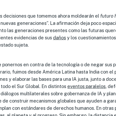
las decisiones que tomemos ahora moldearán el
futuro 
nuevas generaciones”. La afirmación deja poco espacio
tanto las generaciones presentes como las futuras que
cientes evidencias de sus
daños
y los cuestionamientos
estado sujeta.
e ponernos en contra de la tecnología o de negar sus 
trario, fuimos desde América Latina hasta India con el 
ones y elaborar las bases para una IA justa, junto a do
todo el Sur Global. En distintos
eventos paralelos
, de
 diálogos multilaterales sobre gobernanza de IA y pla
 de construir mecanismos globales que ayuden a gara
mplan con estándares de derechos humanos. En otras 
as, al planeta y al progreso. Sin embargo, la distancia