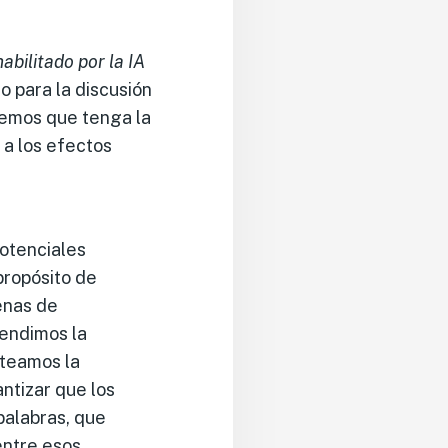
habilitado por la IA
 para la discusión
remos que tenga la
 a los efectos
potenciales
propósito de
cenas de
fendimos la
nteamos la
ntizar que los
palabras, que
 entre esos