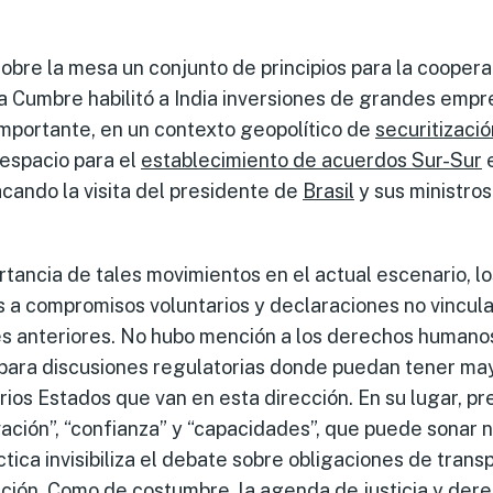
obre la mesa un conjunto de principios para la coopera
la Cumbre habilitó a India inversiones de grandes emp
importante, en un contexto geopolítico de
securitizació
ó espacio para el
establecimiento de acuerdos Sur-Sur
e
cando la visita del presidente de
Brasil
y sus ministros 
rtancia de tales movimientos en el actual escenario, l
 a compromisos voluntarios y declaraciones no vincula
 anteriores. No hubo mención a los derechos humanos
 para discusiones regulatorias donde puedan tener may
ios Estados que van en esta dirección. En su lugar, p
ación”, “confianza” y “capacidades”, que puede sonar ne
ctica invisibiliza el debate sobre obligaciones de trans
ación. Como de costumbre, la agenda de justicia y de