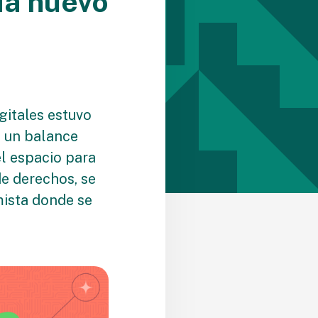
da nuevo
gitales estuvo
s un balance
el espacio para
de derechos, se
mista donde se