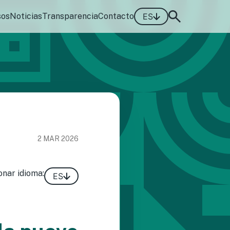
sos
Noticias
Transparencia
Contacto
ES
2 MAR 2026
onar idioma:
ES