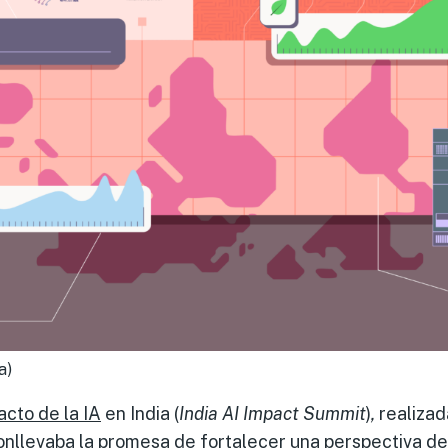
a)
cto de la IA
en India (
India AI Impact Summit
)
,
realizad
onllevaba la promesa de fortalecer una perspectiva del