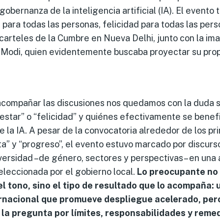
obernanza de la inteligencia artificial (IA). El evento 
r para todas las personas, felicidad para todas las pe
carteles de la Cumbre en Nueva Delhi, junto con la im
 Modi, quien evidentemente buscaba proyectar su propi
compañar las discusiones nos quedamos con la duda 
estar” o “felicidad” y quiénes efectivamente se benefi
 la IA. A pesar de la convocatoria alrededor de los prin
ta” y “progreso”, el evento estuvo marcado por discur
diversidad –de género, sectores y perspectivas– en un
leccionada por el gobierno local.
Lo preocupante no
el tono, sino el tipo de resultado que
lo
acompaña
:
rnacional que promueve despliegue acelerado, pe
la pregunta por límites, responsabilidades y remed