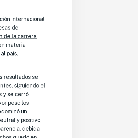
ción internacional
resas de
n de la carrera
n materia
al país.
os resultados se
ntes, siguiendo el
 y se cerró
or peso los
redominó un
utral y positivo,
parencia, debida
rechos quedó en