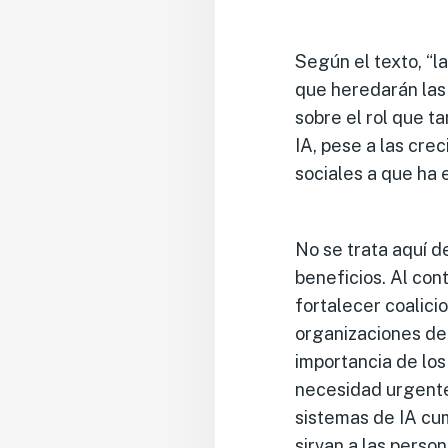
Según el texto, “
que heredarán las 
sobre el rol que 
IA, pese a las cre
sociales a que ha 
No se trata aquí d
beneficios. Al con
fortalecer coalici
organizaciones de 
importancia de los
necesidad urgente
sistemas de IA cu
sirvan a las person