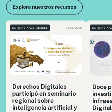
Explora nuestros recursos
NOTICIAS Y ACTIVIDADES
3 AGO 2026
NOTICIAS Y A
Derechos Digitales
Doce p
participó en seminario
invest
regional sobre
Infrae
inteligencia artificial y
Digita