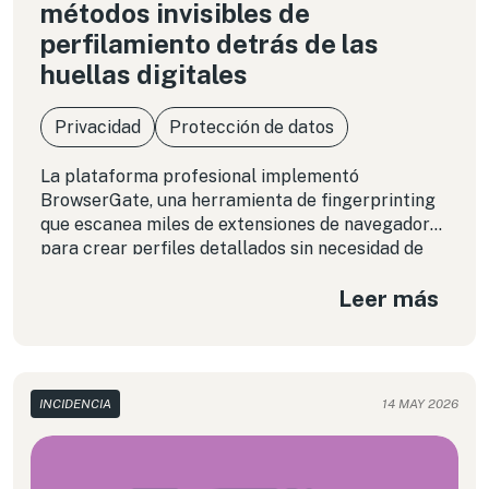
métodos invisibles de
perfilamiento detrás de las
huellas digitales
Privacidad
Protección de datos
La plataforma profesional implementó
BrowserGate, una herramienta de fingerprinting
que escanea miles de extensiones de navegador
para crear perfiles detallados sin necesidad de
utilizar cookies. Esta práctica permite inferir
Leer más
datos sensibles de las personas usuarias,
desafiando los marcos legales vigentes y los
principios de consentimiento informado.
Analizamos el alcance de esta vigilancia
silenciosa y las medidas de protección digital
INCIDENCIA
14 MAY 2026
necesarias para mitigar su impacto.