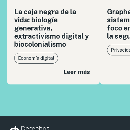
La caja negra de la
Graph
vida: biología
sistem
generativa,
foco en
extractivismo digital y
la seg
biocolonialismo
Privacid
Economía digital
Leer más