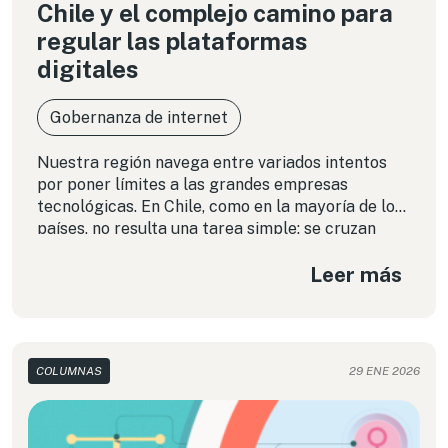
Chile y el complejo camino para
regular las plataformas
digitales
Gobernanza de internet
Nuestra región navega entre variados intentos
por poner límites a las grandes empresas
tecnológicas. En Chile, como en la mayoría de los
países, no resulta una tarea simple: se cruzan
intereses económicos y políticos que pueden
Leer más
frustrar o trabar todo tipo de discusión
normativa. A través de este recorrido por las
principales iniciativas regulatorias de los últimos
años de Chile, analizamos posibilidades reales y
desafíos pendientes que también pueden ser una
COLUMNAS
29 ENE 2026
brújula para repensar las estrategias en toda
América Latina.