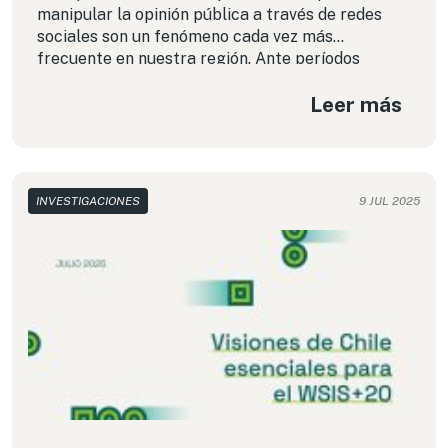
manipular la opinión pública a través de redes
sociales son un fenómeno cada vez más
frecuente en nuestra región. Ante períodos
electorales, se amplifican mediante la circulación
Leer más
masiva de desinformación y fake news.
Recientemente Chile fue escenario de una serie
de acusaciones cruzadas entre candidatas y
candidatos presidenciales por recurrir a estos
mecanismos, con cuentas falsas y anónimas que
INVESTIGACIONES
9 JUL 2025
apuntaron a la difamación. Si bien en las
investigaciones periodísticas se identificó la
intervención de trolls, poco se habló sobre los
bots y cuáles pueden ser sus efectos, tanto en
procesos electorales como también en debates
de agenda pública nacional.