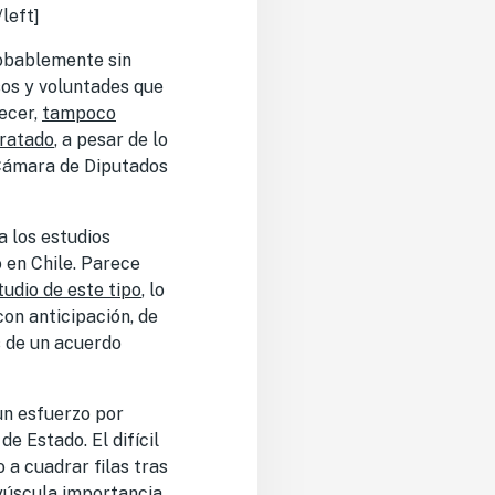
left]
robablemente sin
sos y voluntades que
recer,
tampoco
tratado
, a pesar de lo
 Cámara de Diputados
a los estudios
 en Chile. Parece
udio de este tipo
, lo
con anticipación, de
s de un acuerdo
un esfuerzo por
e Estado. El difícil
a cuadrar filas tras
ayúscula importancia,