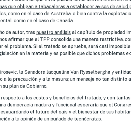
as que obligan a tabacaleras a establecer avisos de salud 
los, como en el caso de Australia, o bien contra la explotac
ental, como en el caso de Canadá.
ho de autor, tras
nuestro análisis
al capítulo de propiedad int
os afirmar que el TPP consolida una manera restrictiva, con
ar el problema. Si el tratado se aprueba, será casi imposible
gislación en la materia y es posible que dichos problemas e
irosevic
, la Senadora
Jacqueline Van Rysselberghe
y entida
 a la precaución y a la mesura; un mensaje no tan distinto 
n su
plan de Gobierno
.
 respecto a los costos y beneficios del tratado, y con tanta
 una democracia madura y funcional esperaría que el Congre
sguardando el futuro del país y el bienestar de sus habitan
nación a la opinión de un puñado de tecnócratas.