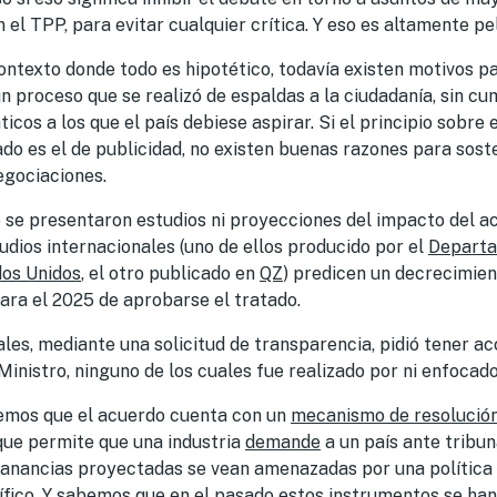
 el TPP, para evitar cualquier crítica. Y eso es altamente pe
ontexto donde todo es hipotético, todavía existen motivos p
un proceso que se realizó de espaldas a la ciudadanía, sin cu
cos a los que el país debiese aspirar. Si el principio sobre 
do es el de publicidad, no existen buenas razones para soste
egociaciones.
 se presentaron estudios ni proyecciones del impacto del ac
udios internacionales (uno de ellos producido por el
Departa
dos Unidos
, el otro publicado en
QZ
) predicen un decrecimien
ara el 2025 de aprobarse el tratado.
ales, mediante una solicitud de transparencia, pidió tener ac
inistro, ninguno de los cuales fue realizado por ni enfocado 
bemos que el acuerdo cuenta con un
mecanismo de resolución
que permite que una industria
demande
a un país ante tribun
ganancias proyectadas se vean amenazadas por una política 
ífico. Y sabemos que en el pasado estos instrumentos se han 