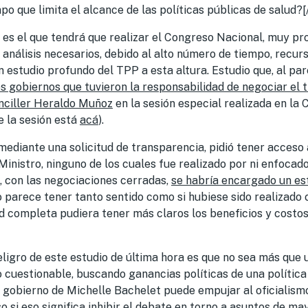
po que limita el alcance de las políticas públicas de salud?[/
o es el que tendrá que realizar el Congreso Nacional, muy p
 análisis necesarios, debido al alto número de tiempo, recur
un estudio profundo del TPP a esta altura. Estudio que, al pa
os gobiernos que tuvieron la responsabilidad de negociar el 
nciller Heraldo Muñoz
en la sesión especial realizada en la
e la sesión está
acá
).
mediante una solicitud de transparencia, pidió tener acceso 
inistro, ninguno de los cuales fue realizado por ni enfocado
, con las negociaciones cerradas,
se habría encargado un est
o parece tener tanto sentido como si hubiese sido realizado 
d completa pudiera tener más claros los beneficios y costo
ligro de este estudio de última hora es que no sea más que 
 cuestionable, buscando ganancias políticas de una política d
gobierno de Michelle Bachelet puede empujar al oficialismo 
so si eso significa inhibir el debate en torno a asuntos de m