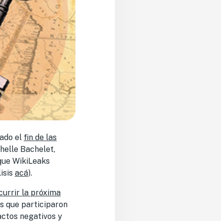
iado el
fin de las
chelle Bachelet,
que WikiLeaks
lisis
acá
).
currir la próxima
os que participaron
actos negativos y