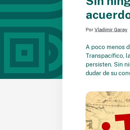
Sin nin
acuerdo
Por
Vladimir Garay
A poco menos de
Transpacífico, l
persisten. Sin n
dudar de su con