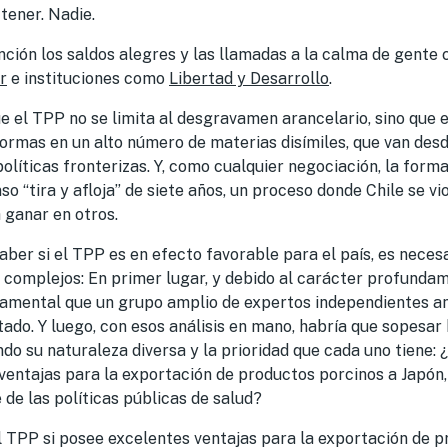
 tener. Nadie.
nción los saldos alegres y las llamadas a la calma de gente
r
e instituciones como
Libertad y Desarrollo
.
 el TPP no se limita al desgravamen arancelario, sino que 
ormas en un alto número de materias disímiles, que van desd
políticas fronterizas. Y, como cualquier negociación, la forma
so “tira y afloja” de siete años, un proceso donde Chile se vi
 ganar en otros.
aber si el TPP es en efecto favorable para el país, es necesa
 complejos: En primer lugar, y debido al carácter profundam
damental que un grupo amplio de expertos independientes a
atado. Y luego, con esos análisis en mano, habría que sopesar
do su naturaleza diversa y la prioridad que cada uno tiene: 
 ventajas para la exportación de productos porcinos a Japón
 de las políticas públicas de salud?
el TPP si posee excelentes ventajas para la exportación de 