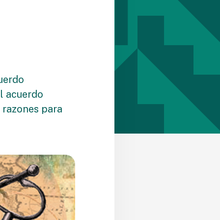
uerdo
el acuerdo
s razones para