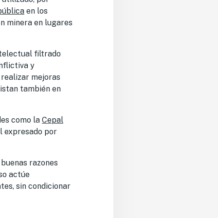
pública
en los
ión minera en lugares
electual filtrado
flictiva y
 realizar mejoras
xistan también en
des como la
Cepal
al expresado por
s buenas razones
so actúe
tes, sin condicionar