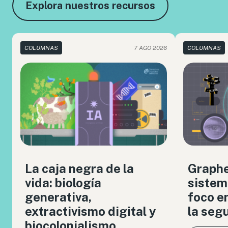
Explora nuestros recursos
COLUMNAS
7 AGO 2026
COLUMNAS
La caja negra de la
Graph
vida: biología
sistem
generativa,
foco en
extractivismo digital y
la seg
biocolonialismo