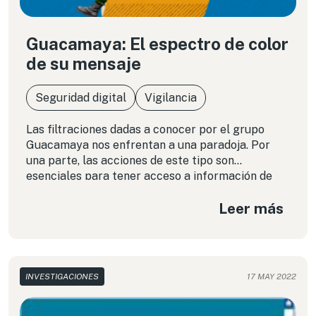
Guacamaya: El espectro de color
de su mensaje
Seguridad digital
Vigilancia
Las filtraciones dadas a conocer por el grupo
Guacamaya nos enfrentan a una paradoja. Por
una parte, las acciones de este tipo son
esenciales para tener acceso a información de
interés público sobre cómo funcionan y ejercen el
Leer más
poder los órganos del Estado frente a la ausencia
de mecanismos efectivos de control. Por la otra,
nos cuestionan acerca del balance con la
ciberseguridad. ¿Qué consecuencias trae para la
ciudadanía implicada y los países que su
INVESTIGACIONES
17 MAY 2022
información sensible y estratégica sea expuesta?