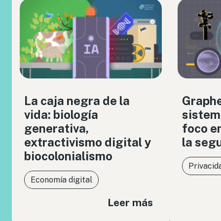
La caja negra de la
Graph
vida: biología
sistem
generativa,
foco en
extractivismo digital y
la seg
biocolonialismo
Privacid
Economía digital
Leer más