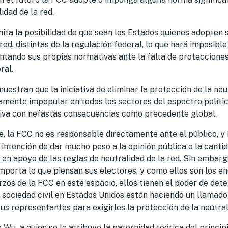
idad de la red.
ta la posibilidad de que sean los Estados quienes adopten 
red, distintas de la regulación federal, lo que hará imposibl
tando sus propias normativas ante la falta de protecciones
ral.
uestran que la iniciativa de eliminar la protección de la neu
mente impopular en todos los sectores del espectro político
ativa con nefastas consecuencias como precedente global.
 la FCC no es responsable directamente ante el público, y 
a intención de dar mucho peso a la
opinión pública o la cant
 en apoyo de las reglas de neutralidad de la red
. Sin embarg
importa lo que piensan sus electores, y como ellos son los 
rzos de la FCC en este espacio, ellos tienen el poder de dete
 sociedad civil en Estados Unidos están haciendo un llamado
s representantes para exigirles la protección de la neutrali
m Wu
-a quien se le atribuye la paternidad teórica del princip