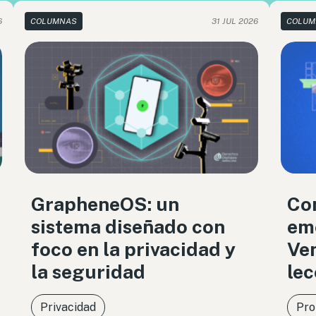
6
COLUMNAS
31 JUL 2026
COLUM
GrapheneOS: un
Co
sistema diseñado con
eme
foco en la privacidad y
Ven
la seguridad
lec
Privacidad
Pro