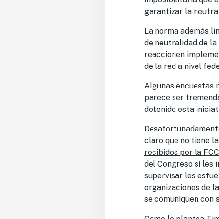
garantizar la neutral
La norma además limi
de neutralidad de la 
reaccionen implemen
de la red a nivel fede
Algunas
encuestas
m
parece ser tremenda
detenido esta inici
Desafortunadamente,
claro que no tiene l
recibidos por la FCC
del Congreso sí les 
supervisar los esfue
organizaciones de la
se comuniquen con su
Como lo
plantea Ti