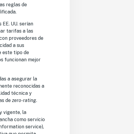
as reglas de
ificada.
s EE. UU. serían
ar tarifas a las
s con proveedores de
cidad a sus
e este tipo de
ios funcionan mejor
das a asegurar la
amente reconocidas a
lidad técnica y
mas de
zero-rating
.
 vigente, la
a ancha como servicio
nformation service),
tiva que permita