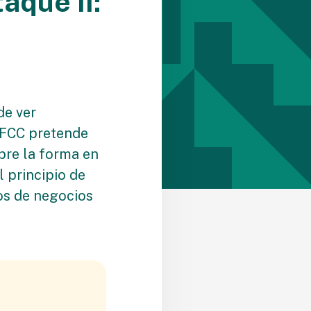
aque II:
de ver
a FCC pretende
obre la forma en
 principio de
os de negocios