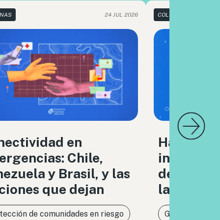
NAS
24 JUL 2026
COLUMNAS
nectividad en
Hacia un
rgencias: Chile,
infraestr
ezuela y Brasil, y las
de respon
ciones que dejan
la IA
tección de comunidades en riesgo
Gobernanza de 