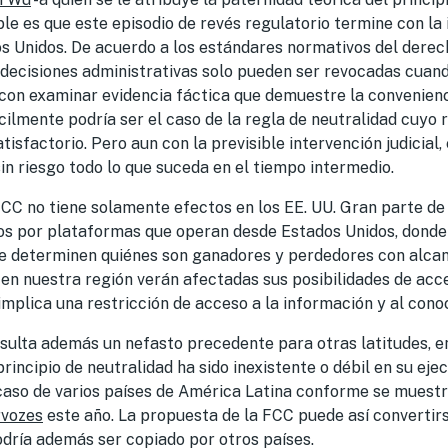
ble es que este episodio de revés regulatorio termine con la 
os Unidos. De acuerdo a los estándares normativos del derec
 decisiones administrativas solo pueden ser revocadas cuand
con examinar evidencia fáctica que demuestre la convenien
ícilmente podría ser el caso de la regla de neutralidad cuyo 
isfactorio. Pero aun con la previsible intervención judicial
sin riesgo todo lo que suceda en el tiempo intermedio.
CC no tiene solamente efectos en los EE. UU. Gran parte de 
dos por plataformas que operan desde Estados Unidos, donde
que determinen quiénes son ganadores y perdedores con alcan
 en nuestra región verán afectadas sus posibilidades de acc
 implica una restricción de acceso a la información y al cono
esulta además un nefasto precedente para otras latitudes, en
rincipio de neutralidad ha sido inexistente o débil en su eje
caso de varios países de América Latina conforme se muest
rvozes
este año. La propuesta de la FCC puede así convertir
odría además ser copiado por otros países.