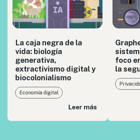
La caja negra de la
Graph
vida: biología
sistem
generativa,
foco en
extractivismo digital y
la seg
biocolonialismo
Privacid
Economía digital
Leer más