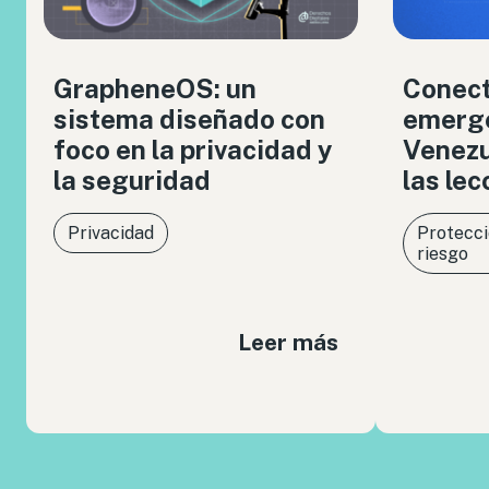
GrapheneOS: un
Conect
sistema diseñado con
emerge
foco en la privacidad y
Venezue
la seguridad
las le
Privacidad
Protecci
riesgo
Leer más