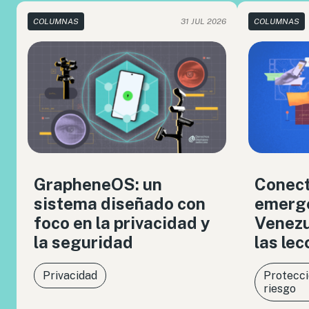
COLUMNAS
31 JUL 2026
COLUMNAS
GrapheneOS: un
Conect
sistema diseñado con
emerge
foco en la privacidad y
Venezue
la seguridad
las le
Privacidad
Protecci
riesgo