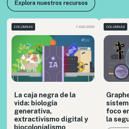
Explora nuestros recursos
COLUMNAS
7 AGO 2026
COLUMNAS
La caja negra de la
Graph
vida: biología
sistem
generativa,
foco en
extractivismo digital y
la seg
biocolonialismo