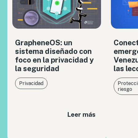
GrapheneOS: un
Conect
sistema diseñado con
emerge
foco en la privacidad y
Venezue
la seguridad
las le
Privacidad
Protecci
riesgo
Leer más