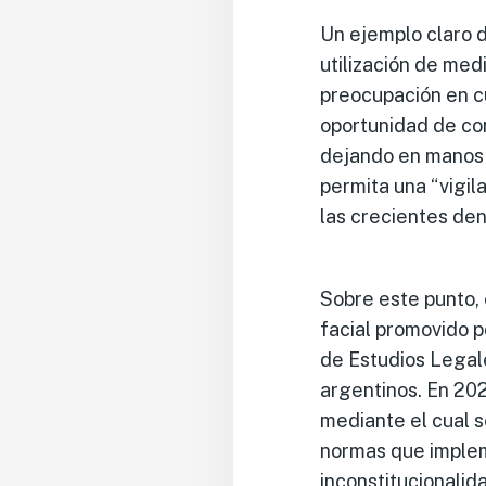
Un ejemplo claro d
utilización de med
preocupación en cu
oportunidad de con
dejando en manos d
permita una “vigil
las crecientes denu
Sobre este punto,
facial promovido p
de Estudios Legale
argentinos. En 202
mediante el cual s
normas que implem
inconstitucionalid