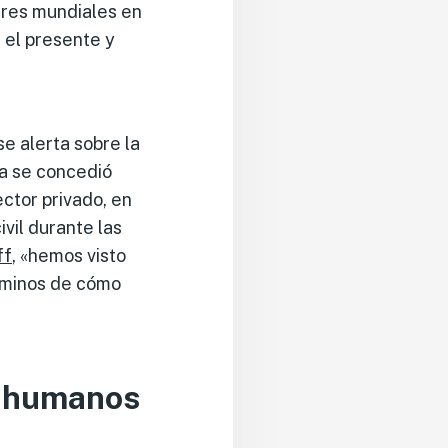
deres mundiales en
 el presente y
 se alerta sobre la
ra se concedió
ctor privado, en
vil durante las
ff
, «hemos visto
rminos de cómo
s humanos