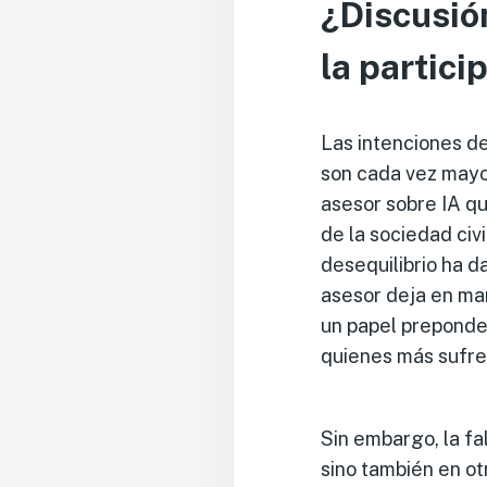
¿Discusió
la partic
Las intenciones de
son cada vez mayo
asesor sobre IA q
de la sociedad civ
desequilibrio ha 
asesor deja en m
un papel preponde
quienes más sufren
Sin embargo, la fa
sino también en ot