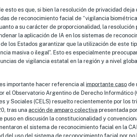
e esto es que, si bien la resolución de privacidad deja 
idas de reconocimiento facial de “vigilancia biométric
anto a su carácter de proporcionalidad, la resolución 
denar la aplicación de IA en los sistemas de reconocim
e los Estados garantizar que la utilización de este ti
ancia masiva o ilegal”. Esto es especialmente preocup
ncias de vigilancia estatal en la región y a nivel globa
 es importante hacer referencia al
importante caso
de 
or el Observatorio Argentino de Derecho Informático (O
s y Sociales (CELS) resuelto recientemente por los tr
0, tras una
acción de amparo colectiva
presentada por 
e puso en discusión la constitucionalidad y convencion
entaron el sistema de reconocimiento facial en la C
ad del uso del sistema de reconocimiento facial
por no