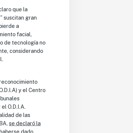
claro que la
a” suscitan gran
pierde a
iento facial,
po de tecnología no
ante, considerando
l.
reconocimiento
.D.I.A) y el Centro
ibunales
el O.D.I.A.
alidad de las
ABA,
se declaró la
 haberse dado