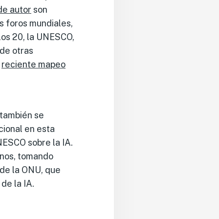
de autor
son
s foros mundiales,
los 20, la UNESCO,
 de otras
l
reciente mapeo
 también se
cional en esta
NESCO sobre la IA.
anos, tomando
de la ONU, que
de la IA.