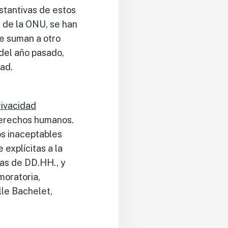
stantivas de estos
 de la ONU, se han
se suman a otro
del año pasado,
ad.
rivacidad
 derechos humanos.
os inaceptables
explícitas a la
vas de DD.HH., y
moratoria,
lle Bachelet,