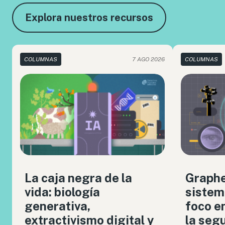
Explora nuestros recursos
COLUMNAS
7 AGO 2026
COLUMNAS
La caja negra de la
Graph
vida: biología
sistem
generativa,
foco en
extractivismo digital y
la seg