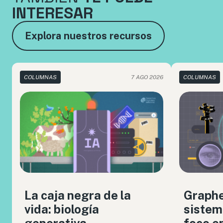
INTERESAR
Explora nuestros recursos
COLUMNAS
7 AGO 2026
COLUMNAS
La caja negra de la
Graph
vida: biología
sistem
generativa,
foco en