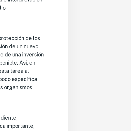
l o
rotección de los
ción de un nuevo
e de una inversión
onible. Así, en
esta tarea al
poco específica
los organismos
diente,
ica importante,