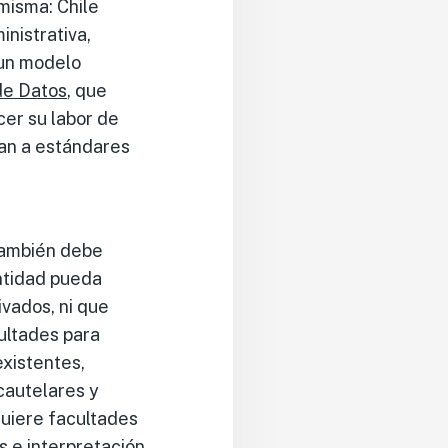
 misma: Chile
nistrativa,
 un modelo
de Datos
, que
er su labor de
dan a estándares
 también debe
entidad pueda
ivados, ni que
ultades para
existentes,
cautelares y
quiere facultades
s e interpretación