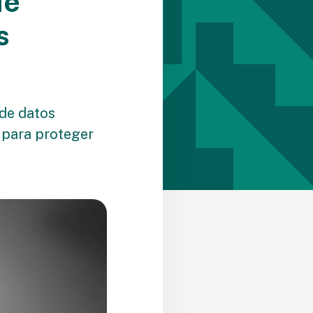
de
s
 de datos
s para proteger