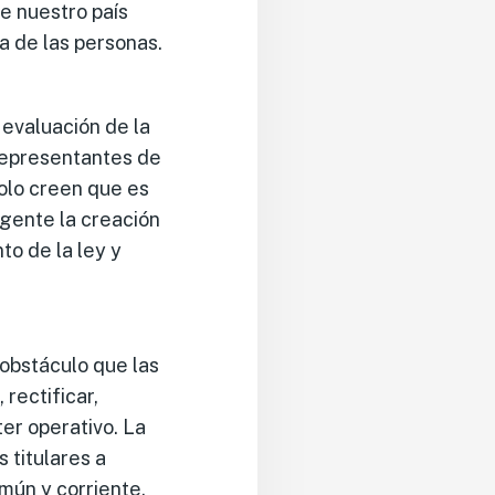
e nuestro país
va de las personas.
evaluación de la
representantes de
solo creen que es
rgente la creación
to de la ley y
l obstáculo que las
rectificar,
er operativo. La
s titulares a
omún y corriente,