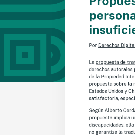
Propues
persona
insufici
Por
Derechos Digita
La
propuesta de tra
derechos autorales 
de la Propiedad Int
propuesta sobre la m
Estados Unidos y Ch
satisfactoria, espec
Según Alberto Cerda
propuesta implica un
discapacidades, ella
no garantiza la trad