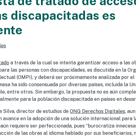
ta de tratado de acces
s discapacitadas es
ente
les
tado
a través de la cual se intenta garantizar acceso a las 
para las personas con discapacidades, es discutida en la Or
electual (OMPI), y deberá ser próximamente analizada por el
esa ha sido consensuada por diversas países, incluida la Un
ile, entre otros. Sin embargo, la propuesta no es aún comp
ialmente para la población discapacitada en países en desar
 Silva, director de estudios de
ONG Derechos Digitales
, au
 avance en la adopción de una solución internacional para 
 aún requiere ser perfeccionada, pues “burocratiza inneces
ucción de las obras al idioma hablado por sus beneficiarios, n