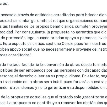
ros”.
el acceso a través de entidades acreditadas para brindar dich
acidad; sin embargo, omite el rol que organizaciones comuni
das las familias de los propios beneficiarios, cumplen provey
acidad. Por consiguiente, la propuesta no garantiza que di
de protección legal cuando brindan apoyo a personas invid
as. Este aspecto es crítico, sostiene Cerda, pues “en nuestros
ciben apoyo social que no necesariamente proviene de insti
ades acreditadas”.
de tratado facilitaría la conversión de obras desde formato
eptibles de ser empleados por las personas con discapacidad
ersonas el derecho a leer en su propio idioma. En efecto, seg
a traducción de la obras será inútil, pues forzará a nuestra
nder otros idiomas y no le garantizará su disponibilidad en e
n de la propuesta actual es que el tratado sólo garantizaría
esas. La propuesta no contribuye a remover los obstáculos q