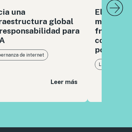
cia una
El derech
raestructura global
medios i
responsabilidad para
frente a l
IA
concentra
poder dig
ernanza de internet
Libertad de ex
Leer más