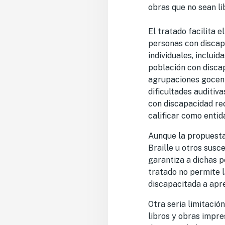
obras que no sean lib
El tratado facilita 
personas con discap
individuales, inclui
población con discap
agrupaciones gocen 
dificultades auditiv
con discapacidad re
calificar como entid
Aunque la propuesta 
Braille u otros susc
garantiza a dichas p
tratado no permite l
discapacitada a apre
Otra seria limitació
libros y obras impr