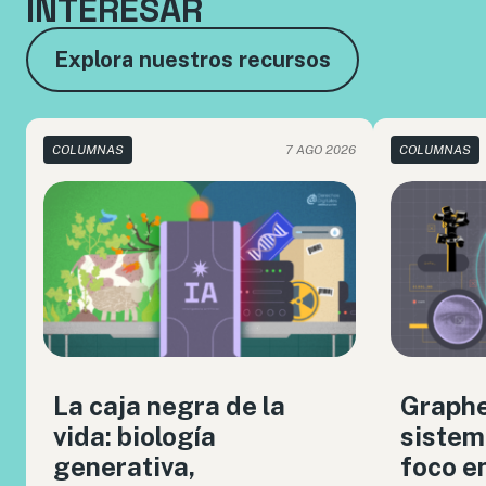
INTERESAR
Explora nuestros recursos
COLUMNAS
7 AGO 2026
COLUMNAS
La caja negra de la
Graph
vida: biología
sistem
generativa,
foco en