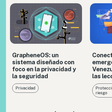
GrapheneOS: un
Conect
sistema diseñado con
emerge
foco en la privacidad y
Venezue
la seguridad
las le
Privacidad
Protecci
riesgo