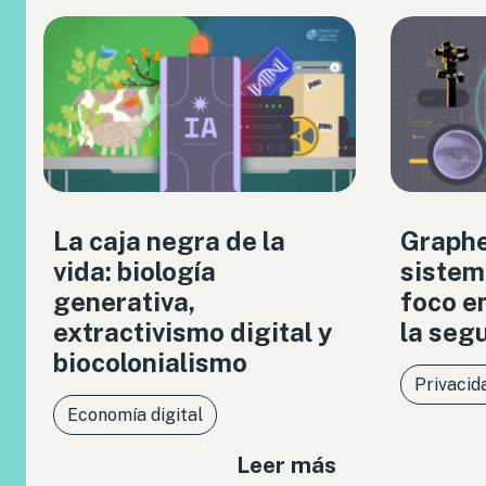
La caja negra de la
Graph
vida: biología
sistem
generativa,
foco en
extractivismo digital y
la seg
biocolonialismo
Privacid
Economía digital
Leer más