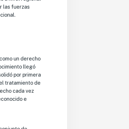
r las fuerzas
cional.
s como un derecho
ocimiento llegó
solidó por primera
 el tratamiento de
recho cada vez
econocido e
 conjunto de