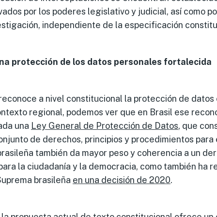
ados por los poderes legislativo y judicial, así como po
vestigación, independiente de la especificación constitu
na protección de los datos personales fortalecida
reconoce a nivel constitucional la protección de dato
ontexto regional, podemos ver que en Brasil ese recon
ada una
Ley General de Protección de Datos
, que con
conjunto de derechos, principios y procedimientos para
brasileña también da mayor peso y coherencia a un de
ara la ciudadanía y la democracia, como también ha r
 Suprema brasileña
en una decisión de 2020
.
, la propuesta actual de texto constitucional ofrece un