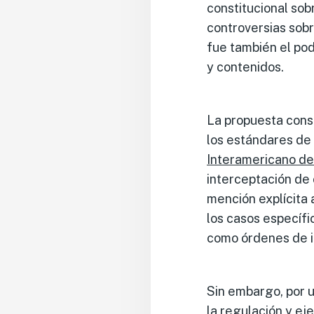
constitucional sob
controversias sobr
fue también el pod
y contenidos.
La propuesta cons
los estándares de
Interamericano d
interceptación de
mención explícita 
los casos específi
como órdenes de i
Sin embargo, por un
la regulación y ej