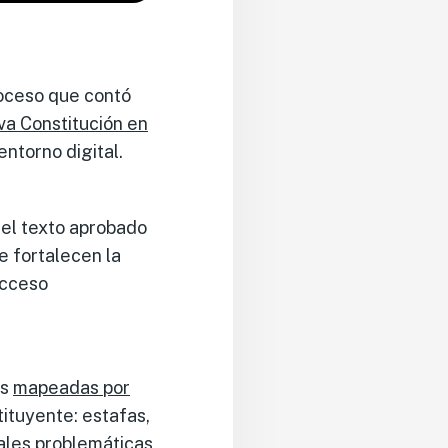
roceso que contó
a Constitución en
ntorno digital.
, el texto aprobado
e fortalecen la
acceso
as
mapeadas por
ituyente: estafas,
pales problemáticas