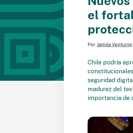
Nuevos 
el forta
protecc
Por
Jamila Venturini
Chile podría ap
constitucionale
seguridad digita
madurez del text
importancia de 