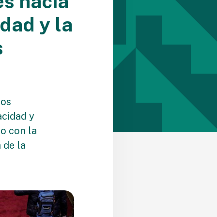
s hacia
dad y la
s
tos
acidad y
o con la
 de la