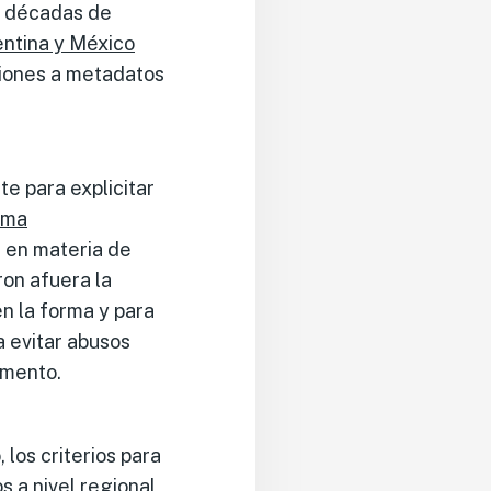
en décadas de
ntina y México
ciones a metadatos
e para explicitar
ema
 en materia de
on afuera la
en la forma y para
a evitar abusos
amento.
 los criterios para
s a nivel regional