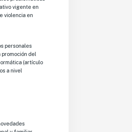
ativo vigente en
e violencia en
tos personales
la promoción del
formática (artículo
s a nivel
e novedades
al y familiar,