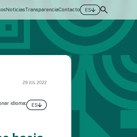
sos
Noticias
Transparencia
Contacto
ES
29 JUL 2022
onar idioma:
ES