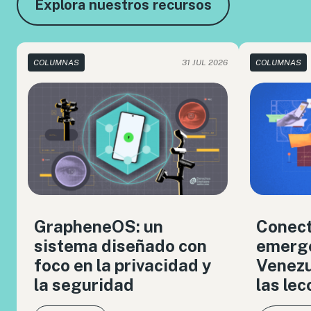
Explora nuestros recursos
COLUMNAS
31 JUL 2026
COLUMNAS
GrapheneOS: un
Conect
sistema diseñado con
emerge
foco en la privacidad y
Venezue
la seguridad
las le