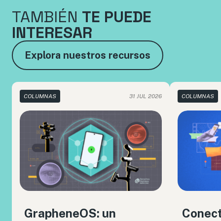
TAMBIÉN
TE PUEDE
INTERESAR
Explora nuestros recursos
COLUMNAS
31 JUL 2026
COLUMNAS
GrapheneOS: un
Conect