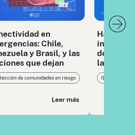
nectividad en
Hacia un
rgencias: Chile,
infraestr
ezuela y Brasil, y las
de respon
ciones que dejan
la IA
tección de comunidades en riesgo
Gobernanza de 
Leer más