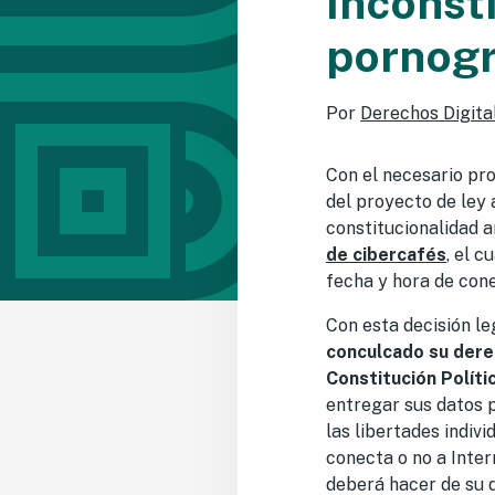
Inconsti
pornogra
Por
Derechos Digita
Con el necesario prop
del proyecto de ley
constitucionalidad a
de cibercafés
, el 
fecha y hora de cone
Con esta decisión le
conculcado su derec
Constitución Políti
entregar sus datos p
las libertades indiv
conecta o no a Inter
deberá hacer de su d