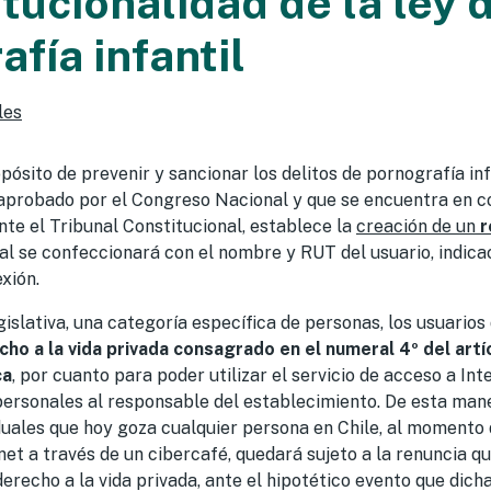
tucionalidad de la ley 
fía infantil
les
ósito de prevenir y sancionar los delitos de pornografía infa
 aprobado por el Congreso Nacional y que se encuentra en c
nte el Tribunal Constitucional, establece la
creación de un
r
cual se confeccionará con el nombre y RUT del usuario, indica
xión.
gislativa, una categoría específica de personas, los usuarios
ho a la vida privada consagrado en el numeral 4º del artíc
ca
, por cuanto para poder utilizar el servicio de acceso a In
ersonales al responsable del establecimiento. De esta maner
iduales que hoy goza cualquier persona en Chile, al momento d
net a través de un cibercafé, quedará sujeto a la renuncia 
erecho a la vida privada, ante el hipotético evento que dich