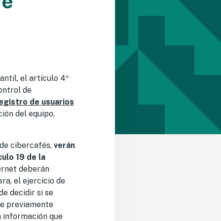
de
ntil, el artículo 4º
ontrol de
egistro de usuarios
ción del equipo,
 de cibercafés,
verán
ulo 19 de la
ternet deberán
a, el ejercicio de
e decidir si se
que previamente
a información que