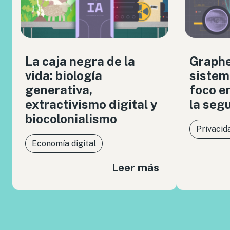
La caja negra de la
Graph
vida: biología
sistem
generativa,
foco en
extractivismo digital y
la seg
biocolonialismo
Privacid
Economía digital
Leer más