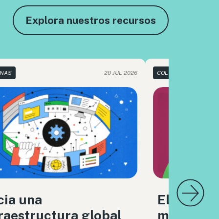
Explora nuestros recursos
NAS
20 JUL 2026
COLUMNAS
cia una
El derech
raestructura global
medios i