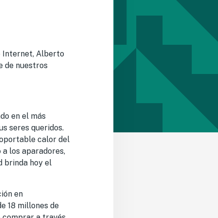
 Internet, Alberto
se de nuestros
ndo en el más
us seres queridos.
soportable calor del
 a los aparadores,
 brinda hoy el
ión en
e 18 millones de
e comprar a través