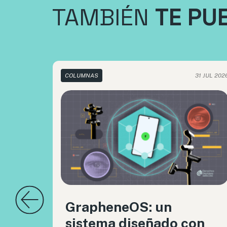
TAMBIÉN
TE PU
COLUMNAS
31 JUL 202
GrapheneOS: un
sistema diseñado con