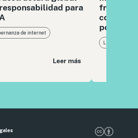
responsabilidad para
frente a l
IA
concentra
poder dig
ernanza de internet
Libertad de ex
Leer más
gales