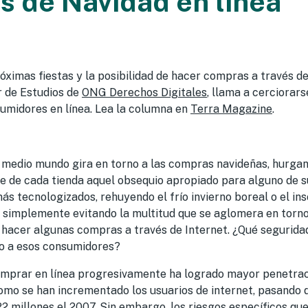
 de Navidad en línea
óximas fiestas y la posibilidad de hacer compras a través de
r de Estudios de
ONG Derechos Digitales
, llama a cerciorar
midores en línea. Lea la columna en
Terra Magazine
.
o, medio mundo gira en torno a las compras navideñas, hurga
e de cada tienda aquel obsequio apropiado para alguno de s
ás tecnologizados, rehuyendo el frío invierno boreal o el in
o simplemente evitando la multitud que se aglomera en torno
 hacer algunas compras a través de Internet. ¿Qué seguridad
o a esos consumidores?
omprar en línea progresivamente ha logrado mayor penetrac
omo se han incrementado los usuarios de internet, pasando d
22 millones el 2007. Sin embargo, los riesgos específicos qu