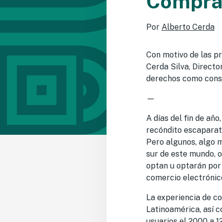
Compras
Por
Alberto Cerda
Con motivo de las pr
Cerda Silva, Directo
derechos como consu
—
A días del fin de añ
recóndito escaparat
Pero algunos, algo m
sur de este mundo, 
optan u optarán por
comercio electrónic
La experiencia de c
Latinoamérica, así c
usuarios el 2000 a 1