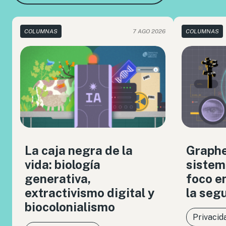
COLUMNAS
7 AGO 2026
COLUMNAS
La caja negra de la
Graph
vida: biología
sistem
generativa,
foco en
extractivismo digital y
la seg
biocolonialismo
Privacid