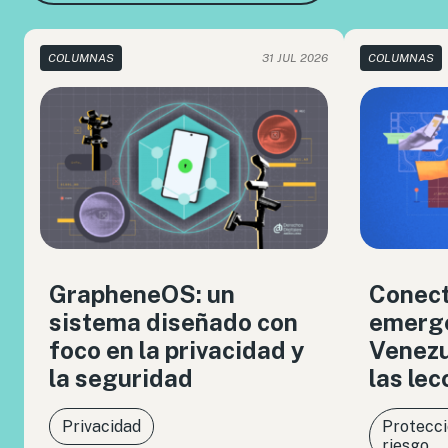
COLUMNAS
31 JUL 2026
COLUMNAS
GrapheneOS: un
Conect
sistema diseñado con
emerge
foco en la privacidad y
Venezue
la seguridad
las le
Privacidad
Protecci
riesgo