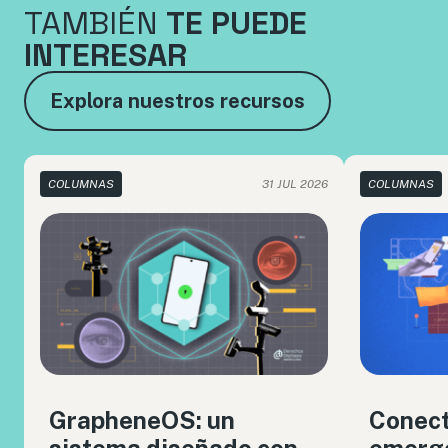
TAMBIÉN
TE PUEDE
INTERESAR
Explora nuestros recursos
COLUMNAS
31 JUL 2026
COLUMNAS
GrapheneOS: un
Conect
sistema diseñado con
emerge