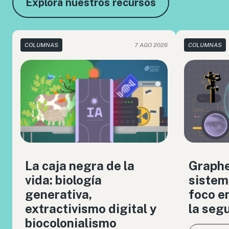
Explora nuestros recursos
COLUMNAS
7 AGO 2026
COLUMNAS
La caja negra de la
Graph
vida: biología
sistem
generativa,
foco en
extractivismo digital y
la seg
biocolonialismo