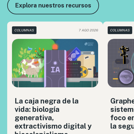
Explora nuestros recursos
COLUMNAS
7 AGO 2026
COLUMNAS
La caja negra de la
Graph
vida: biología
sistem
generativa,
foco en
extractivismo digital y
la seg