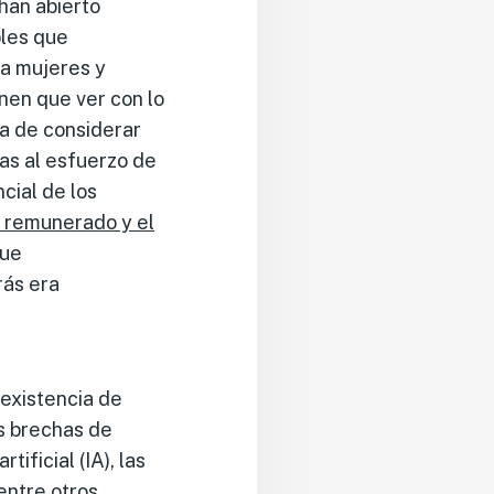
han abierto
bles que
 a mujeres y
nen que ver con lo
ia de considerar
as al esfuerzo de
cial de los
o remunerado y el
que
rás era
 existencia de
as brechas de
ificial (IA), las
entre otros