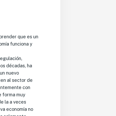
prender que es un
omía funciona y
egulación,
 dos décadas, ha
 un nuevo
en al sector de
tantemente con
e forma muy
e la a veces
eva economía no