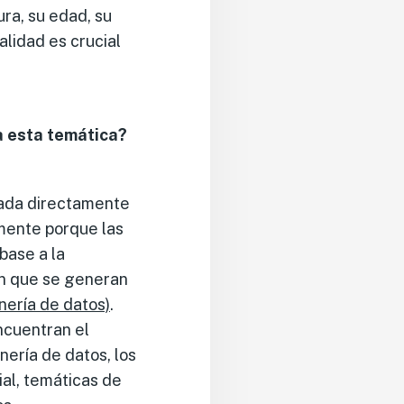
ura, su edad, su
alidad es crucial
a esta temática?
gada directamente
lmente porque las
base a la
ón que se generan
inería de datos)
.
ncuentran el
nería de datos, los
ial, temáticas de