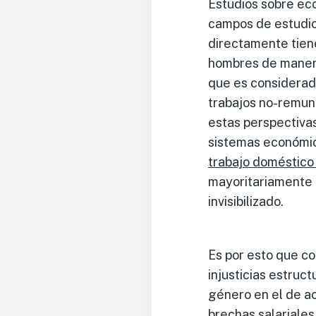
Estudios sobre ec
campos de estudio
directamente tien
hombres de manera
que es considerado
trabajos no-remune
estas perspectivas
sistemas económic
trabajo doméstico
mayoritariamente 
invisibilizado.
Es por esto que co
injusticias estruct
género en el de acc
brechas salariale