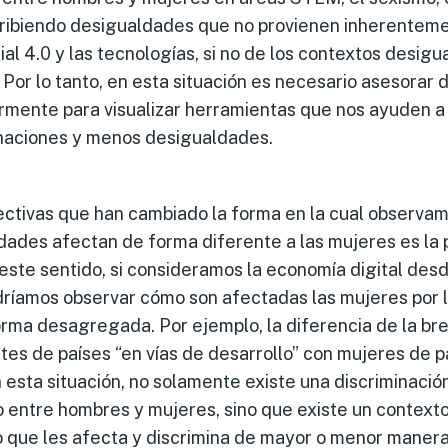
cribiendo desigualdades que no provienen inherenteme
ial 4.0 y las tecnologías, si no de los contextos desigu
. Por lo tanto, en esta situación es necesario asesorar 
rmente para visualizar herramientas que nos ayuden a 
minaciones y menos desigualdades.
ctivas que han cambiado la forma en la cual observamo
dades afectan de forma diferente a las mujeres es la 
 este sentido, si consideramos la economía digital des
odríamos observar cómo son afectadas las mujeres por 
orma desagregada. Por ejemplo, la diferencia de la b
es de países “en vías de desarrollo” con mujeres de p
n esta situación, no solamente existe una discriminaci
entre hombres y mujeres, sino que existe un contexto h
o que les afecta y discrimina de mayor o menor maner