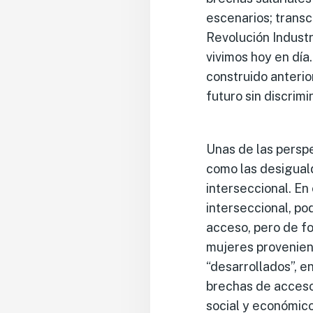
escenarios; trans
Revolución Industr
vivimos hoy en día
construido anterio
futuro sin discri
Unas de las perspe
como las desigual
interseccional. En
interseccional, p
acceso, pero de f
mujeres provenient
“desarrollados”, e
brechas de acceso 
social y económic