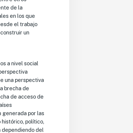
nte de la
ales en los que
desde el trabajo
construir un
s a nivel social
perspectiva
de una perspectiva
la brecha de
recha de acceso de
aíses
ón generada por las
istórico, político,
a dependiendo del