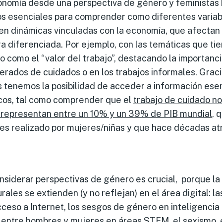
onomía desde una perspectiva de género y feministas 
s esenciales para comprender como diferentes varia
en dinámicas vinculadas con la economía, que afectan
 diferenciada. Por ejemplo, con las temáticas que tie
 como el “valor del trabajo”, destacando la importanc
rados de cuidados o en los trabajos informales. Graci
 tenemos la posibilidad de acceder a información esen
os, tal como comprender que el
trabajo de cuidado n
 representan entre un 10% y un 39% de PIB mundial
, 
es realizado por mujeres/niñas y que hace décadas at
nsiderar perspectivas de género es crucial, porque la
urales se extienden (y no reflejan) en el área digital: l
eso a Internet, los sesgos de género en inteligencia art
s entre hombres y mujeres en áreas STEM, el sexismo, 