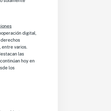
 no solamente
ciones
operación digital,
r derechos
 entre varios.
destacan las
 continúan hoy en
sde los
?