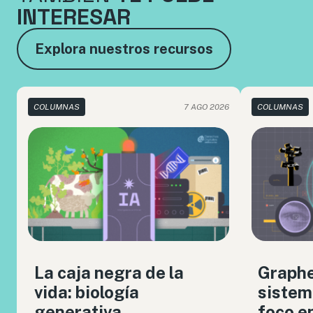
INTERESAR
Explora nuestros recursos
COLUMNAS
7 AGO 2026
COLUMNAS
La caja negra de la
Graph
vida: biología
sistem
generativa,
foco en