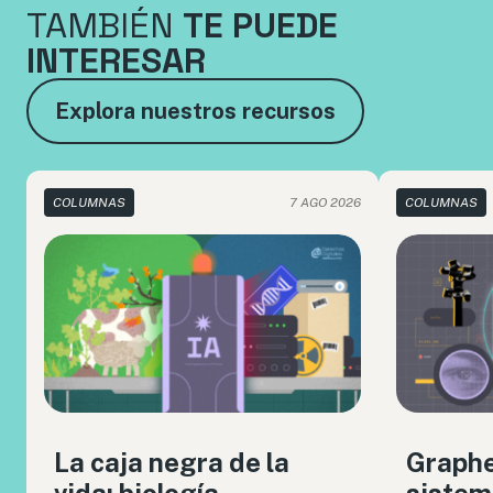
TAMBIÉN
TE PUEDE
INTERESAR
Explora nuestros recursos
COLUMNAS
7 AGO 2026
COLUMNAS
La caja negra de la
Graph
vida: biología
sistem