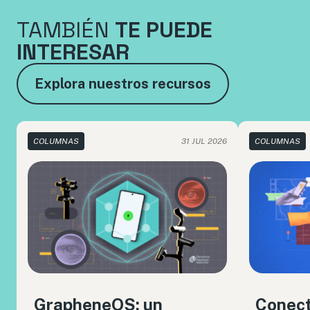
TAMBIÉN
TE PUEDE
INTERESAR
Explora nuestros recursos
COLUMNAS
31 JUL 2026
COLUMNAS
GrapheneOS: un
Conect