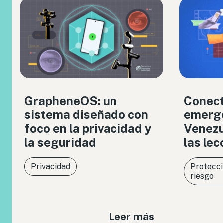
GrapheneOS: un
Conect
sistema diseñado con
emerge
foco en la privacidad y
Venezue
la seguridad
las le
Privacidad
Protecci
riesgo
Leer más