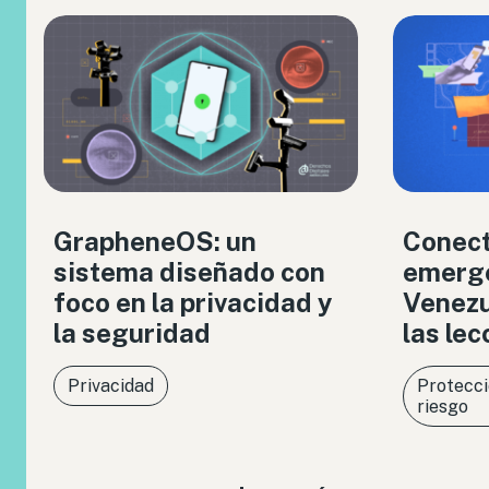
GrapheneOS: un
Conect
sistema diseñado con
emerge
foco en la privacidad y
Venezue
la seguridad
las le
Privacidad
Protecci
riesgo