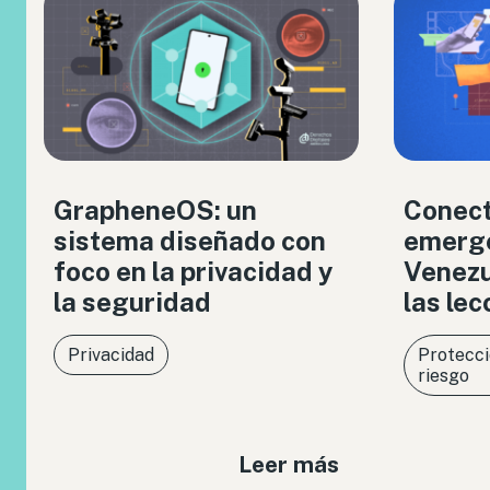
GrapheneOS: un
Conect
sistema diseñado con
emerge
foco en la privacidad y
Venezue
la seguridad
las le
Privacidad
Protecci
riesgo
Leer más