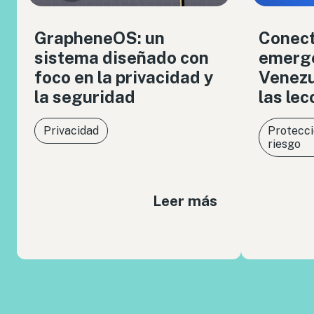
GrapheneOS: un
Conect
sistema diseñado con
emerge
foco en la privacidad y
Venezue
la seguridad
las le
Privacidad
Protecci
riesgo
Leer más