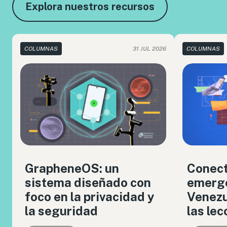
Explora nuestros recursos
COLUMNAS
31 JUL 2026
COLUMNAS
GrapheneOS: un
Conect
sistema diseñado con
emerge
foco en la privacidad y
Venezue
la seguridad
las le