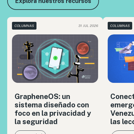
Explora nuestros recursos
COLUMNAS
31 JUL 2026
COLUMNAS
GrapheneOS: un
Conect
sistema diseñado con
emerge
foco en la privacidad y
Venezue
la seguridad
las le