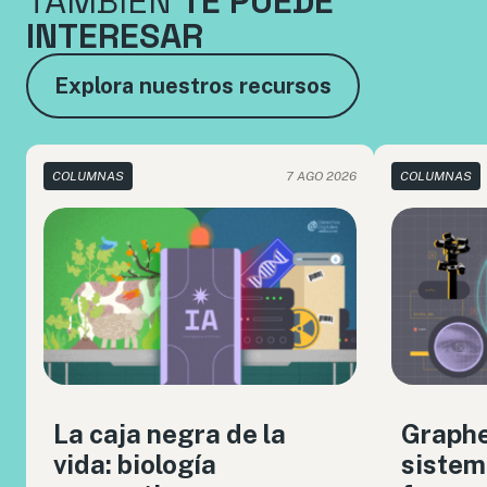
TAMBIÉN
TE PUEDE
INTERESAR
Explora nuestros recursos
COLUMNAS
7 AGO 2026
COLUMNAS
La caja negra de la
Graph
vida: biología
sistem